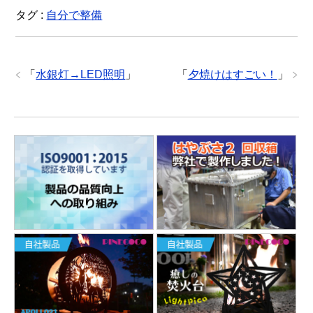
タグ :
自分で整備
「
水銀灯→LED照明
」
「
夕焼けはすごい！
」