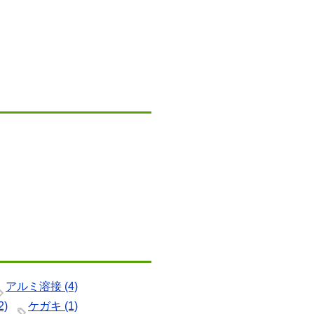
アルミ溶接
(4)
2)
ケガキ
(1)