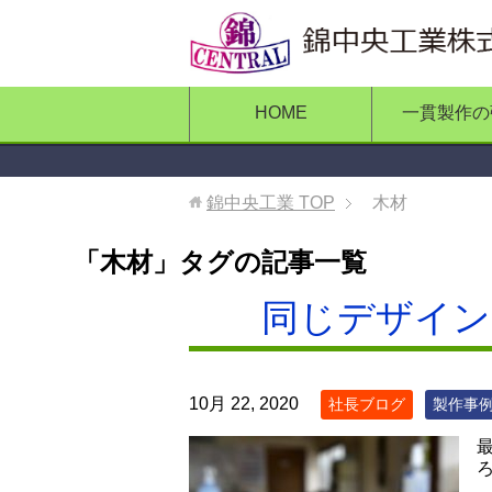
HOME
一貫製作の
錦中央工業
TOP
木材
「木材」タグの記事一覧
同じデザイン
10月 22, 2020
社長ブログ
製作事