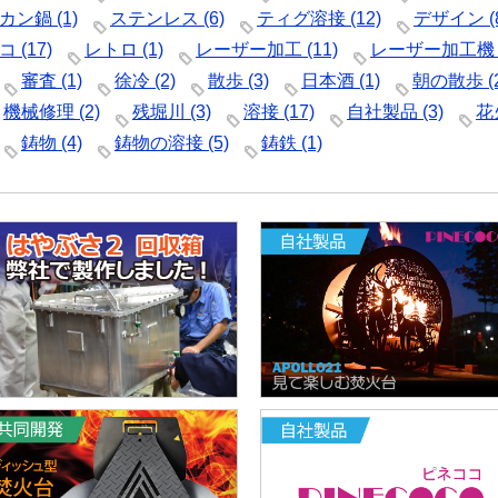
カン鍋
(1)
ステンレス
(6)
ティグ溶接
(12)
デザイン
(
コ
(17)
レトロ
(1)
レーザー加工
(11)
レーザー加工機
審査
(1)
徐冷
(2)
散歩
(3)
日本酒
(1)
朝の散歩
(
機械修理
(2)
残堀川
(3)
溶接
(17)
自社製品
(3)
花
鋳物
(4)
鋳物の溶接
(5)
鋳鉄
(1)