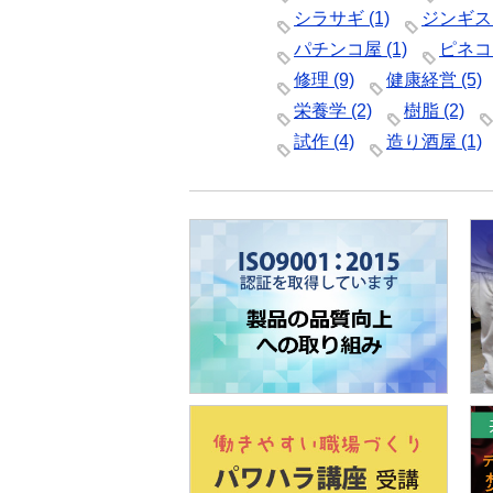
シラサギ
(1)
ジンギス
パチンコ屋
(1)
ピネコ
修理
(9)
健康経営
(5)
栄養学
(2)
樹脂
(2)
試作
(4)
造り酒屋
(1)