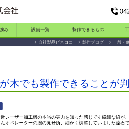
04
強み
設備一覧
製作できるもの
自社製品ピネココ
製作ブログ
一般・
が木でも製作できることが
例
最近レーザー加工機の本当の実力を知った感じです繊細な線が
ろんオペレーターの腕の見せ所、細かく調整していました流石