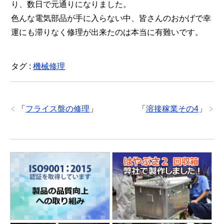
り、数日で元通りになりました。
色んな電気部品が手に入らない中、皆さんのおかげで幸
運にも滞りなく修理が出来たのは本当に有難いです。
タグ :
機械修理
「
フライス盤の修理
」
「
溶接稼業その4
」