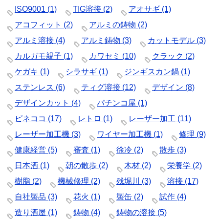
ISO9001
(1)
TIG溶接
(2)
アオサギ
(1)
アコフィット
(2)
アルミの鋳物
(2)
アルミ溶接
(4)
アルミ鋳物
(3)
カットモデル
(3)
カルガモ親子
(1)
カワセミ
(10)
クラック
(2)
ケガキ
(1)
シラサギ
(1)
ジンギスカン鍋
(1)
ステンレス
(6)
ティグ溶接
(12)
デザイン
(8)
デザインカット
(4)
パチンコ屋
(1)
ピネココ
(17)
レトロ
(1)
レーザー加工
(11)
レーザー加工機
(3)
ワイヤー加工機
(1)
修理
(9)
健康経営
(5)
審査
(1)
徐冷
(2)
散歩
(3)
日本酒
(1)
朝の散歩
(2)
木材
(2)
栄養学
(2)
樹脂
(2)
機械修理
(2)
残堀川
(3)
溶接
(17)
自社製品
(3)
花火
(1)
製缶
(2)
試作
(4)
造り酒屋
(1)
鋳物
(4)
鋳物の溶接
(5)